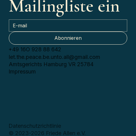
Mailingliste ein
Abonnieren
+49 16О 928 88 642
let.the.peace.be.unto.all@gmail.com
Amtsgerichts Hamburg VR 25784
Impressum
Datenschutzrichtlinie
© 2023-2026 Friede Allen e.V.