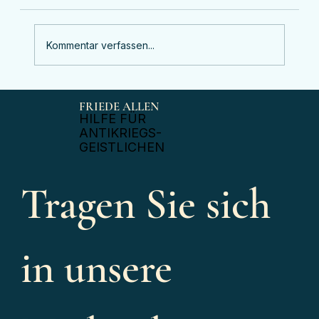
Kommentar verfassen...
Erklärung „Friede allen“ zum Angriff auf das
FRIEDE ALLEN
Kiewer Höhlenkloster
​HILFE FÜR
ANTIKRIEGS-
GEISTLICHEN
Tragen Sie sich 
in unsere 