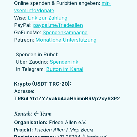
Online spenden & Fürbitten angeben: 
mir-
vsem.info/donate
Wise: 
Link zur Zahlung
PayPal: 
paypal.me/friedeallen
GoFundMe: 
Spendenkampagne
Patreon: 
Monatliche Unterstützung
 Spenden in Rubel:
 Über Zaodno: 
Spendenlink
 In Telegram: 
Button im Kanal
Krypto (USDT TRC-20):
Adresse: 
TRKuLYhtZYZvakb4aaHhimnBRVp2xy63P2
Kontakt & Team
Organisation:
 Friede Allen e.V.
Projekt:
Frieden Allen / Мир Всем