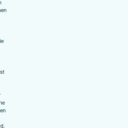
n 
nen 
 
ie 
st 
 
ne 
en 
rd.