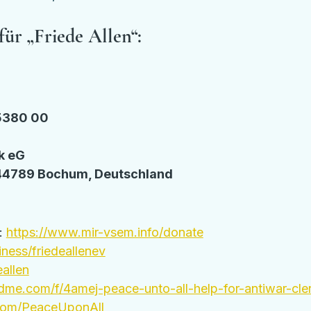
ür „Friede Allen“:
5380 00
k eG
 44789 Bochum, Deutschland
: 
https://www.mir-vsem.info/donate
ness/friedeallenev
eallen
me.com/f/4amej-peace-unto-all-help-for-antiwar-cle
com/PeaceUponAll