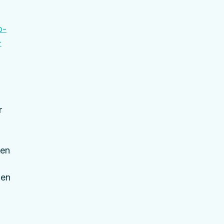
o-
-
r 
en 
den 