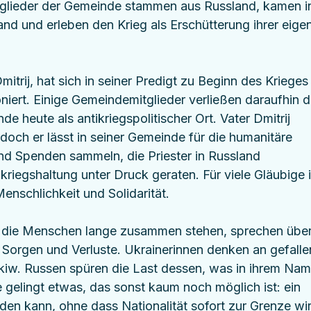
glieder der Gemeinde stammen aus Russland, kamen i
nd und erleben den Krieg als Erschütterung ihrer eige
trij, hat sich in seiner Predigt zu Beginn des Krieges
niert. Einige Gemeindemitglieder verließen daraufhin d
de heute als antikriegspolitischer Ort. Vater Dmitrij 
doch er lässt in seiner Gemeinde für die humanitäre 
nd Spenden sammeln, die Priester in Russland 
ikriegshaltung unter Druck geraten. Für viele Gläubige i
enschlichkeit und Solidarität.
 die Menschen lange zusammen stehen, sprechen über
re Sorgen und Verluste. Ukrainerinnen denken an gefalle
iw. Russen spüren die Last dessen, was in ihrem Nam
e gelingt etwas, das sonst kaum noch möglich ist: ein 
den kann, ohne dass Nationalität sofort zur Grenze wi