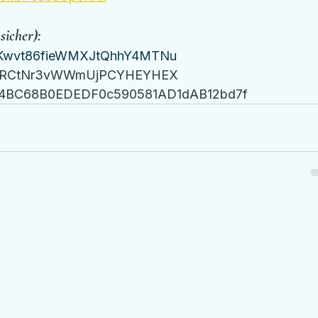
icher):
Kwvt86fieWMXJtQhhY4MTNu
fQRCtNr3vWWmUjPCYHEYHEX
44BC68B0EDEDF0c590581AD1dAB12bd7f