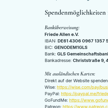
Spendenmöglichkeiten f
Banküberweisung:
Friede Allen e.V.
IBAN: 
DE61 4306 0967 1357 
BIC: 
GENODEM1GLS
Bank: 
GLS Gemeinschaftsban
Bankadresse: 
Christstraße 9,
Mit ausländischen Karten:
Direkt auf der Website spenden
Wise: 
https://wise.com/pay/busi
PayPal: 
https://paypal.me/fried
GoFundMe: 
https://www.gofund
Patreon: 
https://www.patreon.