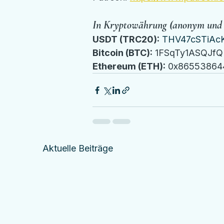
In Kryptowährung (anonym und s
USDT (TRC20):
THV47cSTiAc
Bitcoin (BTC):
 1FSqTy1ASQJ
Ethereum (ETH):
 0x8655386
Aktuelle Beiträge