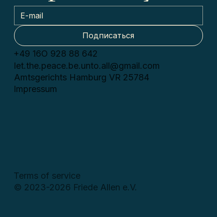
Подписаться
+49 16О 928 88 642
let.the.peace.be.unto.all@gmail.com
Amtsgerichts Hamburg VR 25784
Impressum
Terms of service
© 2023-2026 Friede Allen e.V.