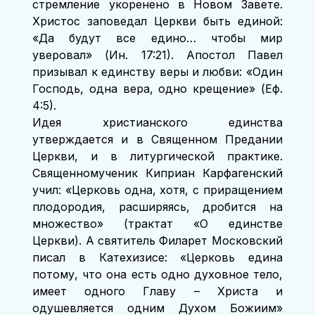
стремление укоренено в Новом Завете. 
Христос заповедал Церкви быть единой: 
«Да будут все едино… чтобы мир 
уверовал» (Ин. 17:21). Апостол Павел 
призывал к единству веры и любви: «Один 
Господь, одна вера, одно крещение» (Еф. 
4:5).
Идея христианского единства 
утверждается и в Священном Предании 
Церкви, и в литургической практике. 
Священномученик Киприан Карфагенский 
учил: «Церковь одна, хотя, с приращением 
плодородия, расширяясь, дробится на 
множество» (трактат «О единстве 
Церкви). А святитель Филарет Московский 
писал в Катехизисе: «Церковь едина 
потому, что она есть одно духовное тело, 
имеет одного Главу – Христа и 
одушевляется одним Духом Божиим» 