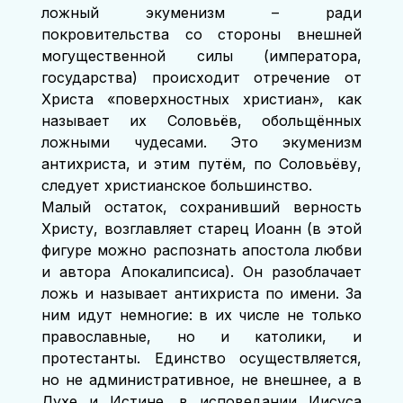
ложный экуменизм – ради 
покровительства со стороны внешней 
могущественной силы (императора, 
государства) происходит отречение от 
Христа «поверхностных христиан», как 
называет их Соловьёв, обольщённых 
ложными чудесами. Это экуменизм 
антихриста, и этим путём, по Соловьёву, 
следует христианское большинство.
Малый остаток, сохранивший верность 
Христу, возглавляет старец Иоанн (в этой 
фигуре можно распознать апостола любви 
и автора Апокалипсиса). Он разоблачает 
ложь и называет антихриста по имени. За 
ним идут немногие: в их числе не только 
православные, но и католики, и 
протестанты. Единство осуществляется, 
но не административное, не внешнее, а в 
Духе и Истине, в исповедании Иисуса 