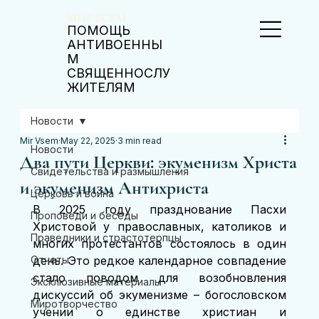
МИР ВСЕМ
ПОМОЩЬ
АНТИВОЕННЫ
М
СВЯЩЕННОСЛУ
ЖИТЕЛЯМ
Новости
Mir Vsem
May 22, 2025
3 min read
Новости
Два пути Церкви: экуменизм Христа
Свидетельства и размышления
и экуменизм Антихриста
Церковь и война
В 2025 году празднование Пасхи 
Проповеди и беседы
Христовой у православных, католиков и 
Праведники и страстотерпцы
многих протестантов состоялось в один 
Отчеты
день. Это редкое календарное совпадение 
стало поводом для возобновления 
Эксклюзивные материалы
дискуссий об экуменизме – богословском 
Миротворчество
учении о единстве христиан и 