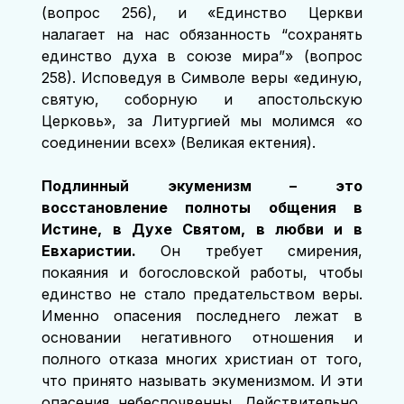
(вопрос 256), и «Единство Церкви 
налагает на нас обязанность “сохранять 
единство духа в союзе мира”» (вопрос 
258). Исповедуя в Символе веры «единую, 
святую, соборную и апостольскую 
Церковь», за Литургией мы молимся «о 
соединении всех» (Великая ектения).
Подлинный экуменизм – это 
восстановление полноты общения в 
Истине, в Духе Святом, в любви и в 
Евхаристии.
 Он требует смирения, 
покаяния и богословской работы, чтобы 
единство не стало предательством веры. 
Именно опасения последнего лежат в 
основании негативного отношения и 
полного отказа многих христиан от того, 
что принято называть экуменизмом. И эти 
опасения небеспочвенны. Действительно, 