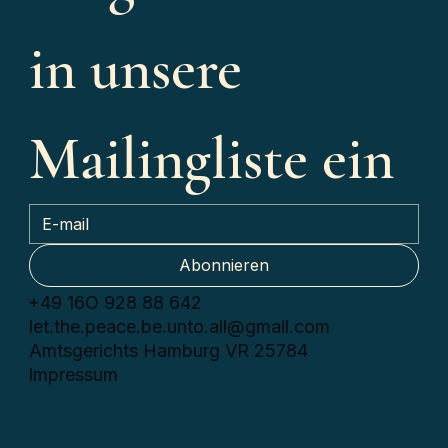
in unsere 
Mailingliste ein
Abonnieren
+49 16О 928 88 642
let.the.peace.be.unto.all@gmail.com
Amtsgerichts Hamburg VR 25784
Impressum