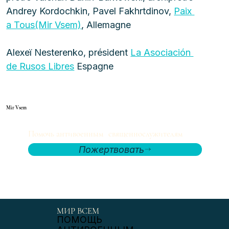
Andrey Kordochkin, Pavel Fakhrtdinov, 
Paix 
a Tous(Mir Vsem)
, Allemagne
Alexeï Nesterenko, président 
La Asociación 
de Rusos Libres
 Espagne
Mir Vsem
Помочь антивоенным священнослужителям
Пожертвовать
МИР ВСЕМ
ПОМОЩЬ