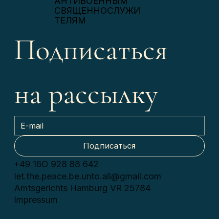
АНТИВОЕННЫМ
СВЯЩЕННОСЛУЖИ
ТЕЛЯМ
Подписаться 
на рассылку
Подписаться
+49 16О 928 88 642
let.the.peace.be.unto.all@gmail.com
Amtsgerichts Hamburg VR 25784
Impressum