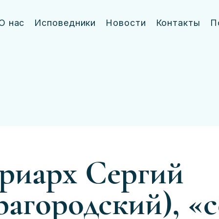
О нас
Исповедники
Новости
Контакты
П
риарх Сергий
рагородский), «