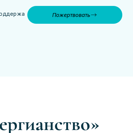
оддержать
Пожертвовать
сергианство»