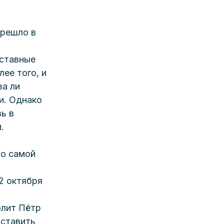
ерешло в 
ставные 
ее того, и 
а ли 
и. Однако 
ь в 
.
о самой 
2 октября 
олит Пётр 
ставить 