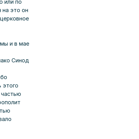
ю или по 
 на это он 
 церковное 
мы и в мае 
ако Синод 
бо 
 этого 
 частью 
рополит 
тью 
вало 