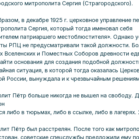
одского митрополита Сергия (Страгородского).
бразом, в декабре 1925 г. церковное управление п
трополита Сергия, который тогда именовал себя 
ителем патриаршего местоблюстителя». Однако у
ты РПЦ не предусматривали такой должности. Бол
ах Вселенских и Поместных Соборов древности едв
айти основания для создания подобной должност
айная ситуация, в которой тогда оказалась Церков
ой России, вынуждала и к чрезвычайным решениям
лит Пётр больше никогда не вышел на свободу. Д
он
я либо в тюрьмах, либо в ссылке, либо в лагерях. 
лит Пётр был расстрелян. После того как митроп
стован, советские спецслужбы предложили ему по