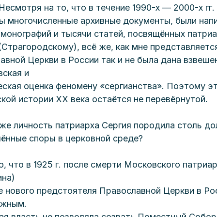
Несмотря на то, что в течение 1990-х — 2000-х гг.
ы многочисленные архивные документы, были нап
 монографий и тысячи статей, посвящённых патриа
(Страгородскому), всё же, как мне представляется
авной Церкви в России так и не была дана взвеше
вская и
еская оценка феномену «сергианства». Поэтому эт
ской истории XX века остаётся не перевёрнутой.
же личность патриарха Сергия породила столь дол
ённые споры в церковной среде?
, что в 1925 г. после смерти Московского патриар
ина)
е нового предстоятеля Православной Церкви в Ро
ожным.
ая власть не позволяла созвать Поместный Собор