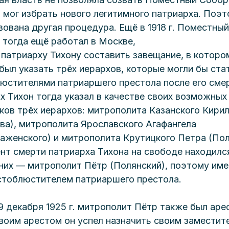
и мог избрать нового легитимного патриарха. Поэт
вована другая процедура. Ещё в 1918 г. Поместный
 тогда ещё работал в Москве,
 патриарху Тихону составить завещание, в которо
был указать трёх иерархов, которые могли бы ста
юстителями патриаршего престола после его смер
х Тихон тогда указал в качестве своих возможных
ков трёх иерархов: митрополита Казанского Кирил
ва), митрополита Ярославского Агафангела 
аженского) и митрополита Крутицкого Петра (Пол
нт смерти патриарха Тихона на свободе находилс
 них — митрополит Пётр (Полянский), поэтому име
стоблюстителем патриаршего престола. 
9 декабря 1925 г. митрополит Пётр также был арес
воим арестом он успел назначить своим заместит