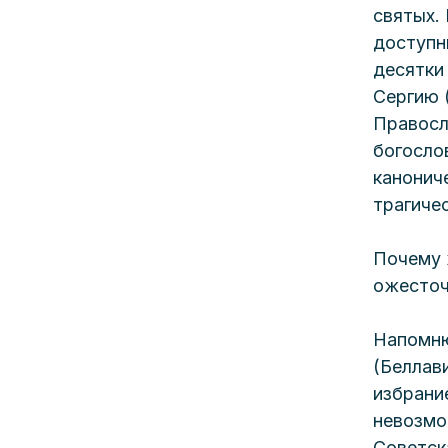
святых. 
доступн
десятки
Сергию 
Правосл
богосло
канонич
трагиче
Почему 
ожесточ
Напомню
(Беллав
избрани
невозм
Советск