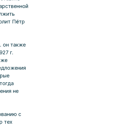
арственной 
олжить 
олит Пётр 
. он также 
27 г. 
 же 
редложения 
орые 
тогда 
ения не 
ованию с 
р тех 