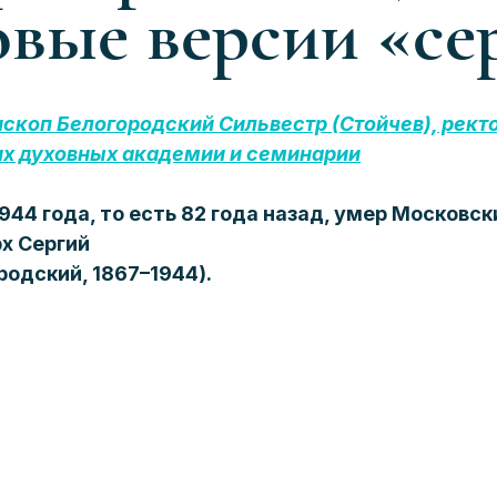
овые версии «се
скоп Белогородский Сильвестр (Стойчев), ректо
х духовных академии и семинарии
1944 года, то есть 82 года назад, умер Московск
х Сергий
родский, 1867–1944). 