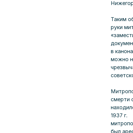
Нижегор
Таким о
руки ми
«замест
докумен
в канон
можно н
чрезвыч
советск
Митропо
смерти 
находилс
1937 г.
митропо
был аре