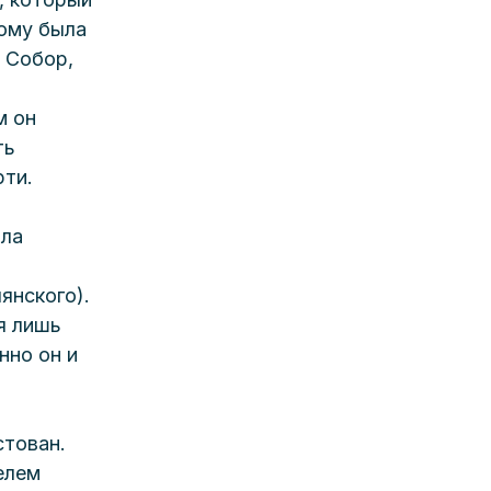
ому была 
 Собор, 
м он 
ть 
ти. 
 
ла 
янского). 
я лишь 
нно он и 
тован. 
елем 