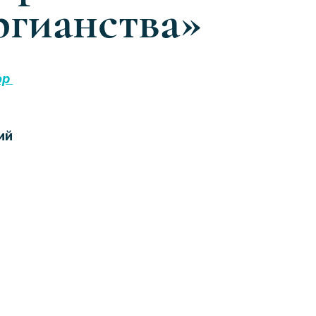
ргианства»
р 
ий 