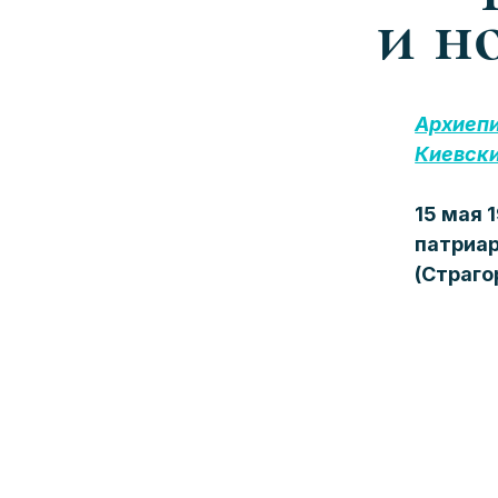
и н
Архиепи
Киевски
15 мая 
патриар
(Страго