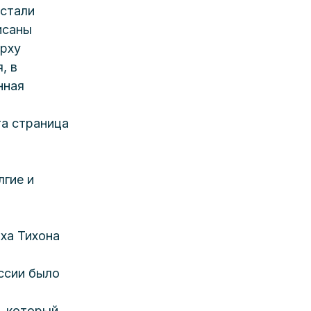
 стали 
исаны 
рху 
, в 
нная 
а страница 
гие и 
ха Тихона 
ссии было 
, который 