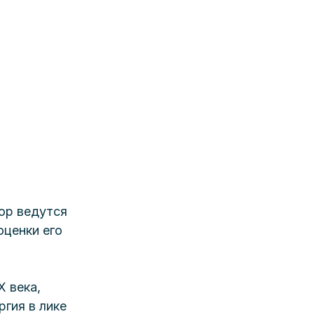
ор ведутся 
ценки его 
 века, 
гия в лике 