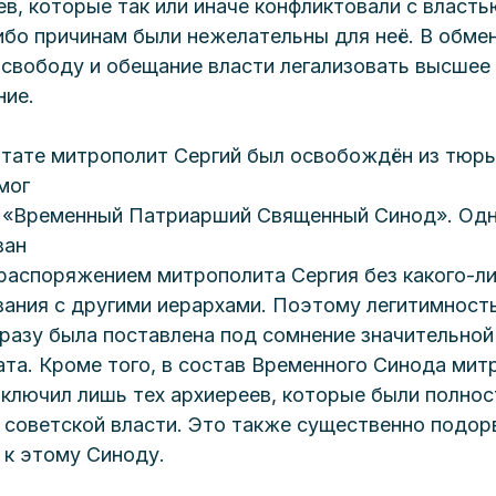
в, которые так или иначе конфликтовали с власть
ибо причинам были нежелательны для неё. В обмен
 свободу и обещание власти легализовать высшее
ние.
ьтате митрополит Сергий был освобождён из тюрь
смог
 «Временный Патриарший Священный Синод». Одн
ван
распоряжением митрополита Сергия без какого-ли
вания с другими иерархами. Поэтому легитимность
сразу была поставлена под сомнение значительной
ата. Кроме того, в состав Временного Синода мит
включил лишь тех архиереев, которые были полнос
 советской власти. Это также существенно подор
 к этому Синоду. 