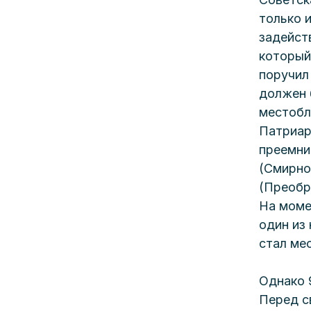
только 
задейст
который
поручил
должен 
местобл
Патриар
преемни
(Смирно
(Преобр
На моме
один из
стал ме
Однако 
Перед с