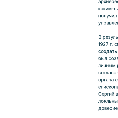
архиерее
каким-л
получил
управле
В резул
1927 г. 
создать
был соз
личным 
согласо
органа 
епископ
Сергий 
лояльны
доверие