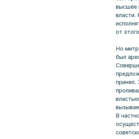
высшее 
власти.
исполня
от этого
Но митр
был арес
Соверше
предлож
принял.
пролива
властью
вызывае
В частн
осущест
советск