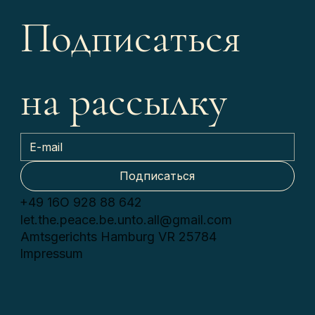
Подписаться 
на рассылку
Подписаться
+49 16О 928 88 642
let.the.peace.be.unto.all@gmail.com
Amtsgerichts Hamburg VR 25784
Impressum