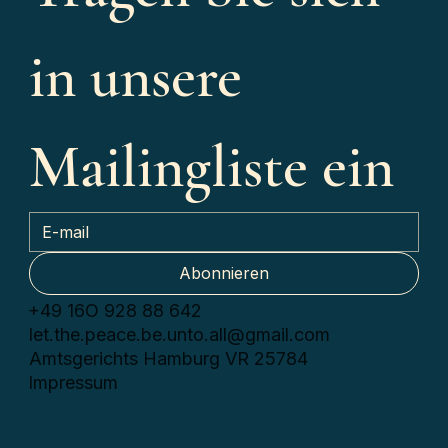
in unsere 
Mailingliste ein
Abonnieren
+49 16О 928 88 642
let.the.peace.be.unto.all@gmail.com
Amtsgerichts Hamburg VR 25784
Impressum