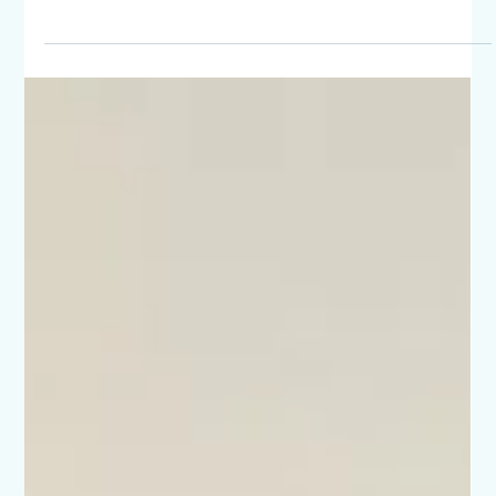
Mir Vsem
Aug 25, 2025
Отчеты
Отчёт «Мир Всем» за 1 полугодие 2025 года
Второй год нашей работы показывает, насколько важна
и востребована помощь. Репрессии со стороны
священноначалия РПЦ в отношении антивоенных
священнослужителей продолжаются.