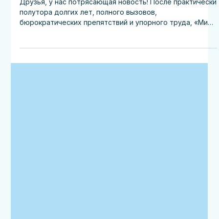
Mir Vsem
Mar 18, 2025
Отчеты
Официальный статус «Мир всем»
Друзья, у нас потрясающая новость! После практически
полутора долгих лет, полного вызовов,
бюрократических препятствий и упорного труда, «Мир
всем» (Friede Allen e.V.) официально завершил
оформление регистрации как полноценная
благотворительная некоммерческая организация
(gemeinnütziger Verein) ! А главное – мы открыли
банковский счет, что означает, что теперь