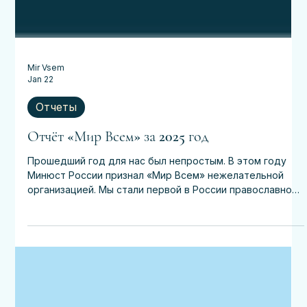
Mir Vsem
Jan 22
Отчеты
Отчёт «Мир Всем» за 2025 год
Прошедший год для нас был непростым. В этом году
Минюст России признал «Мир Всем» нежелательной
организацией. Мы стали первой в России православной
организацией, чья деятельность, по мнению властей,
несет «угрозу основам конституционного строя
Российской Федерации...