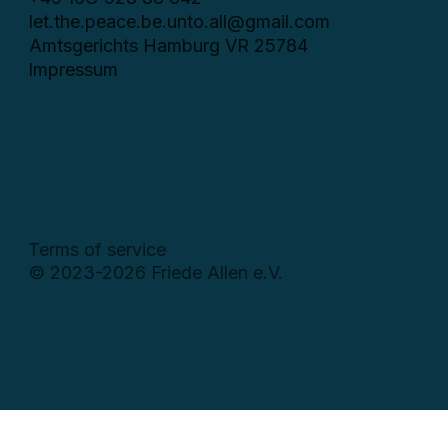
let.the.peace.be.unto.all@gmail.com
Amtsgerichts Hamburg VR 25784
Impressum
Terms of service
© 2023-2026 Friede Allen e.V.