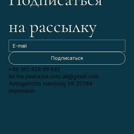
на рассылку
Подписаться
+49 16О 928 88 642
let.the.peace.be.unto.all@gmail.com
Amtsgerichts Hamburg VR 25784
Impressum